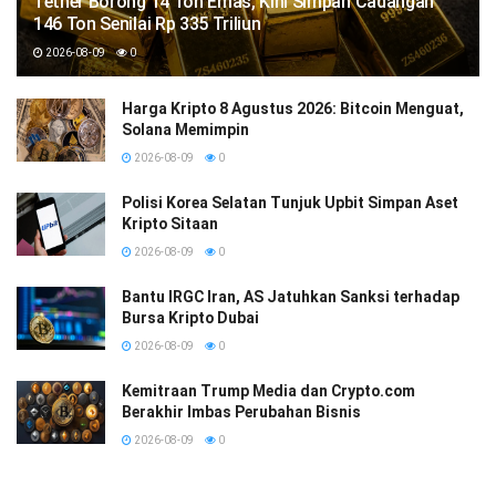
Tether Borong 14 Ton Emas, Kini Simpan Cadangan
146 Ton Senilai Rp 335 Triliun
2026-08-09
0
Harga Kripto 8 Agustus 2026: Bitcoin Menguat,
Solana Memimpin
2026-08-09
0
Polisi Korea Selatan Tunjuk Upbit Simpan Aset
Kripto Sitaan
2026-08-09
0
Bantu IRGC Iran, AS Jatuhkan Sanksi terhadap
Bursa Kripto Dubai
2026-08-09
0
Kemitraan Trump Media dan Crypto.com
Berakhir Imbas Perubahan Bisnis
2026-08-09
0