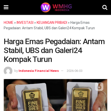
HOME
»
INVESTASI
»
KEUANGAN PRIBADI
»
Harga Emas
Pegadaian: Antam Stabil, UBS dan Galeri24 Kompak Turun
Harga Emas Pegadaian: Antam
Stabil, UBS dan Galeri24
Kompak Turun
by
Indonesia Financial News
2026-06-03