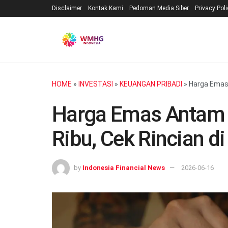
Disclaimer
Kontak Kami
Pedoman Media Siber
Privacy Pol
HOME
»
INVESTASI
»
KEUANGAN PRIBADI
»
Harga Emas A
Harga Emas Antam H
Ribu, Cek Rincian di
by
Indonesia Financial News
2026-06-16