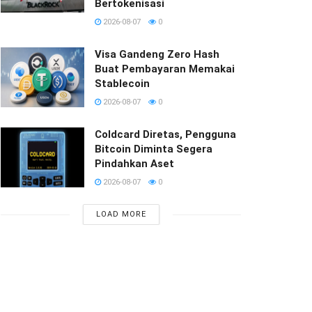
Bertokenisasi
2026-08-07
0
Visa Gandeng Zero Hash
Buat Pembayaran Memakai
Stablecoin
2026-08-07
0
Coldcard Diretas, Pengguna
Bitcoin Diminta Segera
Pindahkan Aset
2026-08-07
0
LOAD MORE