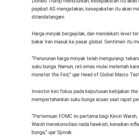
Donald Trump menuturkan, kesepakatan itu akan 
pejabat AS mengatakan, kesepakatan itu akan me
ditandatangani.
Harga minyak bergejolak, dan mendekati level ter
bakar Iran masuk ke pasar global. Sentimen itu m
“Penurunan harga minyak telah mengurangi tekan
suku bunga. Namun, reli emas mulai melemah ka
moneter the Fed,” ujar Head of Global Macro Tast
Investor kini fokus pada keputusan kebijakan the
mempertahankan suku bunga acuan saat rapat pek
“Pertemuan FOMC ini pertama bagi Kevin Warsh, d
Warsh merekonsiliasi nada hawkish, kenaikan inf
bunga,” ujar Spivak.