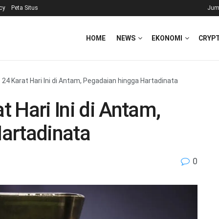
icy
Peta Situs
Jum
HOME
NEWS
EKONOMI
CRYP
24 Karat Hari Ini di Antam, Pegadaian hingga Hartadinata
 Hari Ini di Antam,
artadinata
0