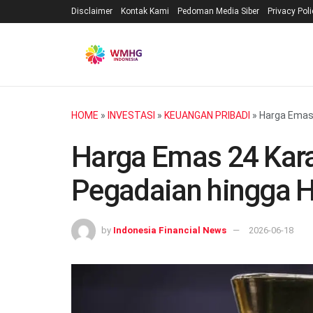
Disclaimer
Kontak Kami
Pedoman Media Siber
Privacy Pol
HOME
»
INVESTASI
»
KEUANGAN PRIBADI
»
Harga Emas 
Harga Emas 24 Karat
Pegadaian hingga H
by
Indonesia Financial News
2026-06-18