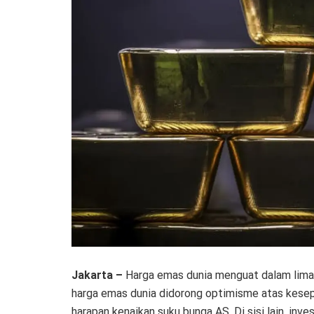
Jakarta –
Harga emas dunia menguat dalam lima 
harga emas dunia didorong optimisme atas kesep
harapan kenaikan suku bunga AS. Di sisi lain, inv