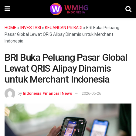
HOME
»
INVESTASI
»
KEUANGAN PRIBADI
»
BRI Buka Peluang
Pasar Global Lewat QRIS Alipay Dinamis untuk Merchant
Indonesia
BRI Buka Peluang Pasar Global
Lewat QRIS Alipay Dinamis
untuk Merchant Indonesia
by
Indonesia Financial News
2026-05-26