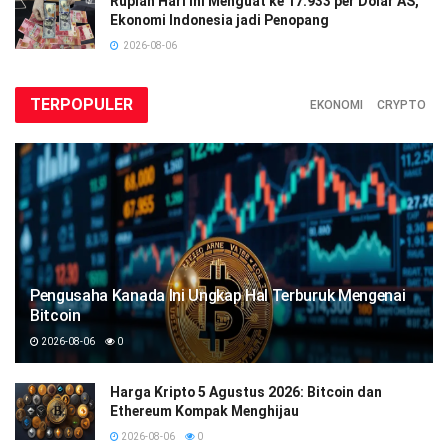
Rupiah Hari Ini Menguat ke 17.933 per Dolar AS,
Ekonomi Indonesia jadi Penopang
2026-08-06
TERPOPULER
EKONOMI
CRYPTO
Pengusaha Kanada Ini Ungkap Hal Terburuk Mengenai
Bitcoin
2026-08-06
0
Harga Kripto 5 Agustus 2026: Bitcoin dan
Ethereum Kompak Menghijau
2026-08-06
0