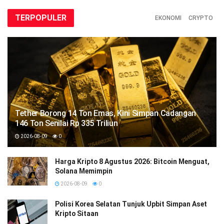
TERPOPULER
EKONOMI
CRYPTO
Tether Borong 14 Ton Emas, Kini Simpan Cadangan
146 Ton Senilai Rp 335 Triliun
2026-08-09
0
Harga Kripto 8 Agustus 2026: Bitcoin Menguat,
Solana Memimpin
2026-08-09
0
Polisi Korea Selatan Tunjuk Upbit Simpan Aset
Kripto Sitaan