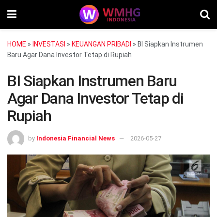
HOME
»
INVESTASI
»
KEUANGAN PRIBADI
»
BI Siapkan Instrumen
Baru Agar Dana Investor Tetap di Rupiah
BI Siapkan Instrumen Baru
Agar Dana Investor Tetap di
Rupiah
by
Indonesia Financial News
2026-05-27