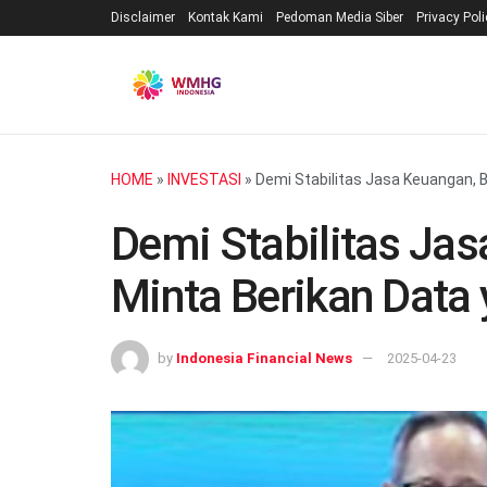
Disclaimer
Kontak Kami
Pedoman Media Siber
Privacy Pol
HOME
»
INVESTASI
»
Demi Stabilitas Jasa Keuangan, 
Demi Stabilitas Ja
Minta Berikan Data 
by
Indonesia Financial News
2025-04-23