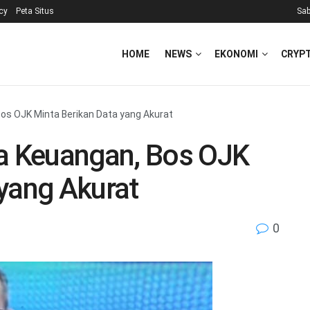
icy
Peta Situs
Sab
HOME
NEWS
EKONOMI
CRYP
Bos OJK Minta Berikan Data yang Akurat
sa Keuangan, Bos OJK
yang Akurat
0