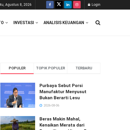
tu, Agustus 8, 2026
Login
TO
INVESTASI
ANALISIS KEUANGAN
POPULER
TOPIK POPULER
TERBARU
Purbaya Sebut Porsi
Manufaktur Menyusut
Bukan Berarti Lesu
2026-08-06
Beras Makin Mahal,
Kenaikan Merata dari