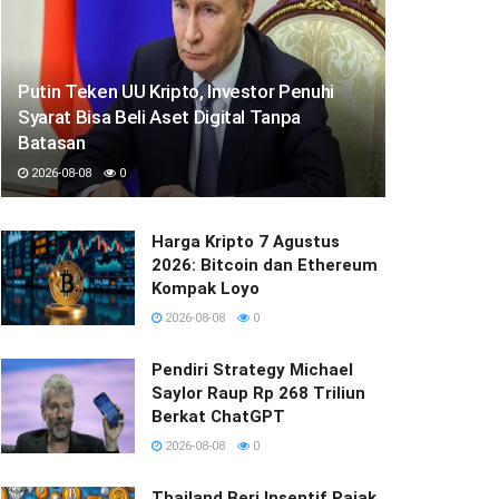
Putin Teken UU Kripto, Investor Penuhi
Syarat Bisa Beli Aset Digital Tanpa
Batasan
2026-08-08
0
Harga Kripto 7 Agustus
2026: Bitcoin dan Ethereum
Kompak Loyo
2026-08-08
0
Pendiri Strategy Michael
Saylor Raup Rp 268 Triliun
Berkat ChatGPT
2026-08-08
0
Thailand Beri Insentif Pajak