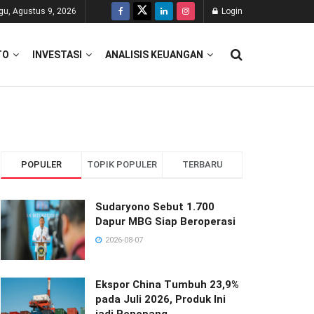
gu, Agustus 9, 2026
Login
TO
INVESTASI
ANALISIS KEUANGAN
POPULER
TOPIK POPULER
TERBARU
Sudaryono Sebut 1.700
Dapur MBG Siap Beroperasi
2026-08-07
Ekspor China Tumbuh 23,9%
pada Juli 2026, Produk Ini
jadi Penopang