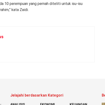
ada 10 perempuan yang pernah diteliti untuk isu-isu
him,” kata Zaidi.
ws
Jelajahi berdasarkan Kategori
B
ANALISIS
EKONOMI
KEUANGAN