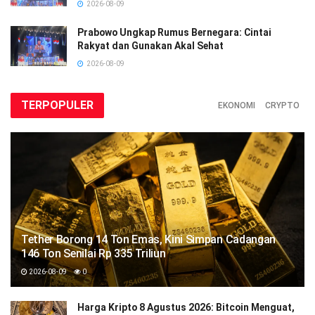
2026-08-09
Prabowo Ungkap Rumus Bernegara: Cintai
Rakyat dan Gunakan Akal Sehat
2026-08-09
TERPOPULER
EKONOMI
CRYPTO
Tether Borong 14 Ton Emas, Kini Simpan Cadangan
146 Ton Senilai Rp 335 Triliun
2026-08-09
0
Harga Kripto 8 Agustus 2026: Bitcoin Menguat,