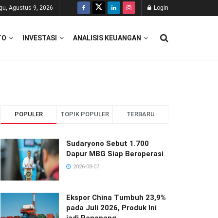
gu, Agustus 9, 2026
Login
TO
INVESTASI
ANALISIS KEUANGAN
POPULER
TOPIK POPULER
TERBARU
Sudaryono Sebut 1.700
Dapur MBG Siap Beroperasi
2026-08-07
Ekspor China Tumbuh 23,9%
pada Juli 2026, Produk Ini
jadi Penopang