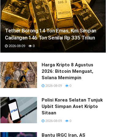
Tether Borong 14 Ton Emas, Kini Simpan
Cadangan 146 Ton Senilai Rp 335 Triliun
2026-08-09
0
Harga Kripto 8 Agustus
2026: Bitcoin Menguat,
Solana Memimpin
2026-08-09
0
Polisi Korea Selatan Tunjuk
Upbit Simpan Aset Kripto
Sitaan
2026-08-09
0
Bantu IRGC Iran, AS