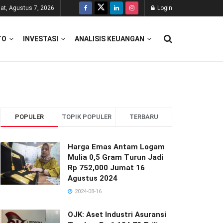
at, Agustus 7, 2026
Login
TO
INVESTASI
ANALISIS KEUANGAN
POPULER
TOPIK POPULER
TERBARU
Harga Emas Antam Logam
Mulia 0,5 Gram Turun Jadi
Rp 752,000 Jumat 16
Agustus 2024
2024-08-16
OJK: Aset Industri Asuransi