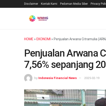
Disclaimer
Kontak Kami
Pedoman Media Siber
Privacy Pol
HOME
»
EKONOMI
»
Penjualan Arwana Citramulia (ARN
Penjualan Arwana C
7,56% sepanjang 2
by
Indonesia Financial News
2025-02-19