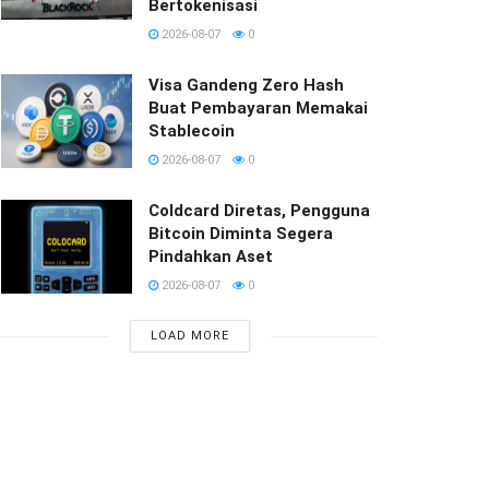
Bertokenisasi
2026-08-07
0
Visa Gandeng Zero Hash
Buat Pembayaran Memakai
Stablecoin
2026-08-07
0
Coldcard Diretas, Pengguna
Bitcoin Diminta Segera
Pindahkan Aset
2026-08-07
0
LOAD MORE