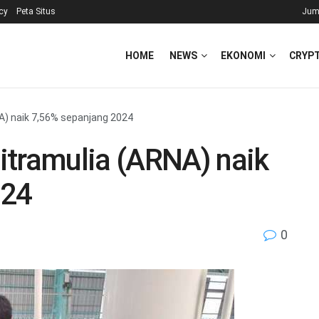
icy
Peta Situs
Jum
HOME
NEWS
EKONOMI
CRYP
A) naik 7,56% sepanjang 2024
itramulia (ARNA) naik
024
0