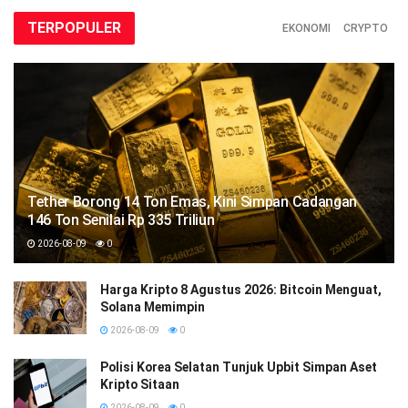
TERPOPULER
EKONOMI
CRYPTO
Tether Borong 14 Ton Emas, Kini Simpan Cadangan
146 Ton Senilai Rp 335 Triliun
2026-08-09
0
Harga Kripto 8 Agustus 2026: Bitcoin Menguat,
Solana Memimpin
2026-08-09
0
Polisi Korea Selatan Tunjuk Upbit Simpan Aset
Kripto Sitaan
2026-08-09
0