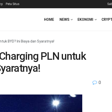
icy
Peta Situs
Sab
HOME
NEWS
EKONOMI
CRYP
uk BYD? Ini Biaya dan Syaratnya!
harging PLN untuk
Syaratnya!
0