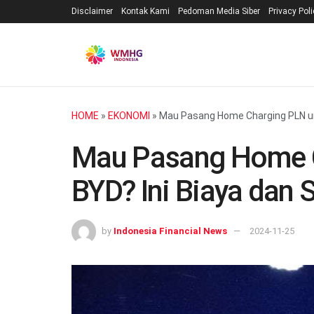
Disclaimer
Kontak Kami
Pedoman Media Siber
Privacy Pol
HOME
»
EKONOMI
»
Mau Pasang Home Charging PLN unt
Mau Pasang Home C
BYD? Ini Biaya dan 
by
Indonesia Financial News
2024-11-25