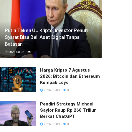
Putin Teken UU Kripto, Investor Penuhi
Syarat Bisa Beli Aset Digital Tanpa
Batasan
2026-08-08
0
Harga Kripto 7 Agustus
2026: Bitcoin dan Ethereum
Kompak Loyo
2026-08-08
0
Pendiri Strategy Michael
Saylor Raup Rp 268 Triliun
Berkat ChatGPT
2026-08-08
0