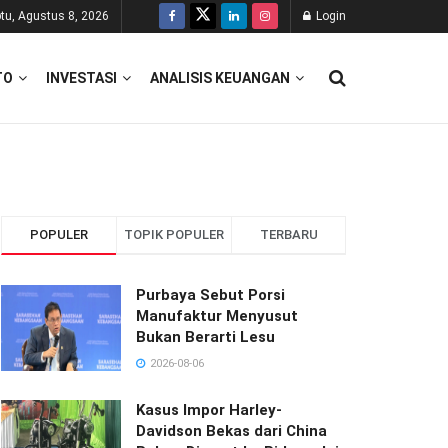
tu, Agustus 8, 2026
Login
TO
INVESTASI
ANALISIS KEUANGAN
POPULER
TOPIK POPULER
TERBARU
Purbaya Sebut Porsi
Manufaktur Menyusut
Bukan Berarti Lesu
2026-08-06
Kasus Impor Harley-
Davidson Bekas dari China