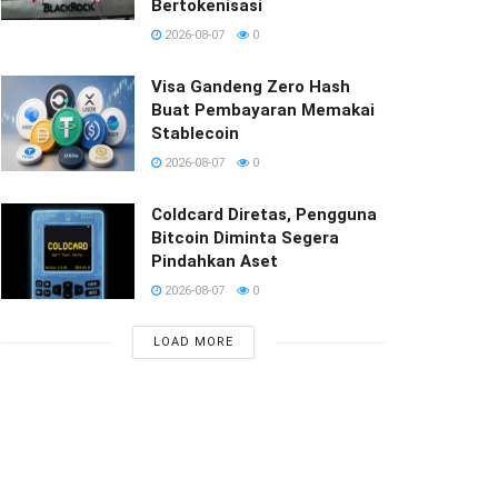
Bertokenisasi
2026-08-07
0
Visa Gandeng Zero Hash
Buat Pembayaran Memakai
Stablecoin
2026-08-07
0
Coldcard Diretas, Pengguna
Bitcoin Diminta Segera
Pindahkan Aset
2026-08-07
0
LOAD MORE