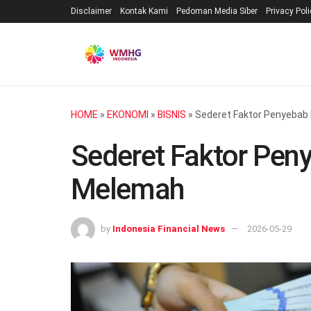
Disclaimer
Kontak Kami
Pedoman Media Siber
Privacy Pol
HOME
»
EKONOMI
»
BISNIS
»
Sederet Faktor Penyebab
Sederet Faktor Pen
Melemah
by
Indonesia Financial News
2026-05-29