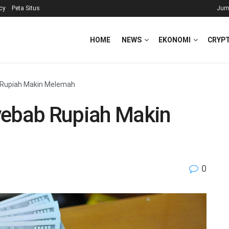
icy
Peta Situs
Jum
HOME
NEWS
EKONOMI
CRYP
 Rupiah Makin Melemah
yebab Rupiah Makin
0