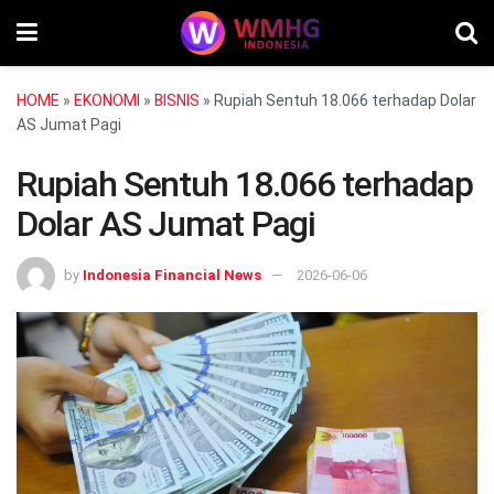
HOME
»
EKONOMI
»
BISNIS
»
Rupiah Sentuh 18.066 terhadap Dolar
AS Jumat Pagi
Rupiah Sentuh 18.066 terhadap
Dolar AS Jumat Pagi
by
Indonesia Financial News
2026-06-06