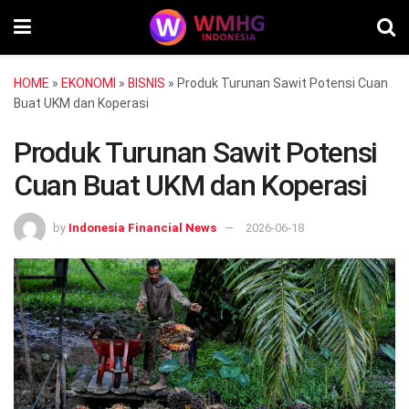
HOME
»
EKONOMI
»
BISNIS
»
Produk Turunan Sawit Potensi Cuan
Buat UKM dan Koperasi
Produk Turunan Sawit Potensi
Cuan Buat UKM dan Koperasi
by
Indonesia Financial News
2026-06-18