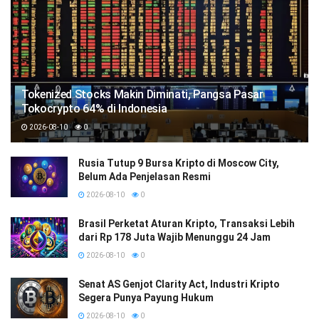
Tokenized Stocks Makin Diminati, Pangsa Pasar
Tokocrypto 64% di Indonesia
2026-08-10
0
Rusia Tutup 9 Bursa Kripto di Moscow City,
Belum Ada Penjelasan Resmi
2026-08-10
0
Brasil Perketat Aturan Kripto, Transaksi Lebih
dari Rp 178 Juta Wajib Menunggu 24 Jam
2026-08-10
0
Senat AS Genjot Clarity Act, Industri Kripto
Segera Punya Payung Hukum
2026-08-10
0