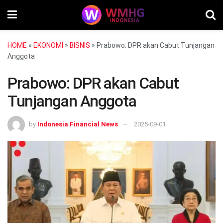
HOME
»
EKONOMI
»
BISNIS
»
Prabowo: DPR akan Cabut Tunjangan
Anggota
Prabowo: DPR akan Cabut
Tunjangan Anggota
by
Indonesia Financial News
2025-09-01