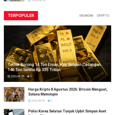
2026-08-09
TERPOPULER
EKONOMI
CRYPTO
Tether Borong 14 Ton Emas, Kini Simpan Cadangan
146 Ton Senilai Rp 335 Triliun
2026-08-09
0
Harga Kripto 8 Agustus 2026: Bitcoin Menguat,
Solana Memimpin
2026-08-09
0
Polisi Korea Selatan Tunjuk Upbit Simpan Aset