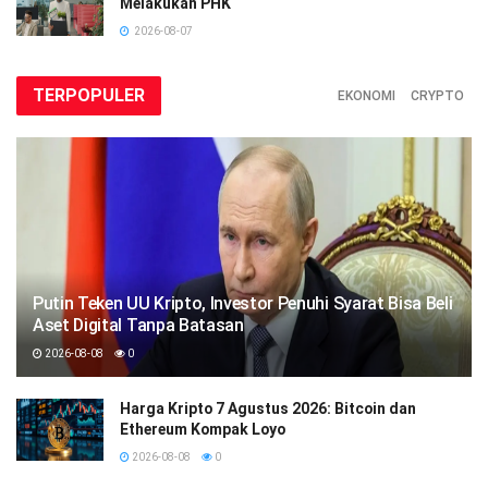
Melakukan PHK
2026-08-07
TERPOPULER
EKONOMI
CRYPTO
Putin Teken UU Kripto, Investor Penuhi Syarat Bisa Beli
Aset Digital Tanpa Batasan
2026-08-08
0
Harga Kripto 7 Agustus 2026: Bitcoin dan
Ethereum Kompak Loyo
2026-08-08
0