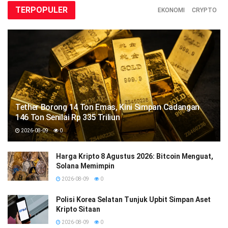
TERPOPULER
EKONOMI
CRYPTO
Tether Borong 14 Ton Emas, Kini Simpan Cadangan
146 Ton Senilai Rp 335 Triliun
2026-08-09
0
Harga Kripto 8 Agustus 2026: Bitcoin Menguat,
Solana Memimpin
2026-08-09
0
Polisi Korea Selatan Tunjuk Upbit Simpan Aset
Kripto Sitaan
2026-08-09
0