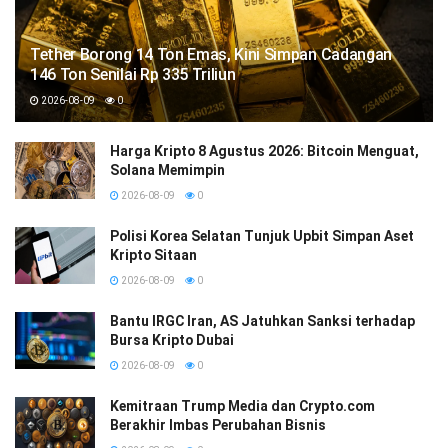
Tether Borong 14 Ton Emas, Kini Simpan Cadangan
146 Ton Senilai Rp 335 Triliun
2026-08-09
0
Harga Kripto 8 Agustus 2026: Bitcoin Menguat,
Solana Memimpin
2026-08-09
0
Polisi Korea Selatan Tunjuk Upbit Simpan Aset
Kripto Sitaan
2026-08-09
0
Bantu IRGC Iran, AS Jatuhkan Sanksi terhadap
Bursa Kripto Dubai
2026-08-09
0
Kemitraan Trump Media dan Crypto.com
Berakhir Imbas Perubahan Bisnis