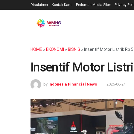
Disclaimer
Kontak Kami
Pedoman Media Siber
Privacy Pol
HOME
»
EKONOMI
»
BISNIS
»
Insentif Motor Listrik Rp 
Insentif Motor Listr
by
Indonesia Financial News
2026-06-24