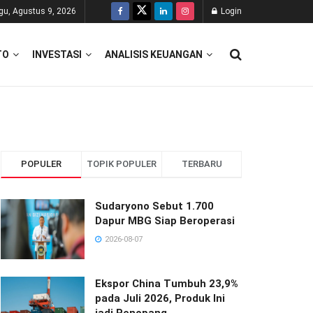
gu, Agustus 9, 2026
Login
TO
INVESTASI
ANALISIS KEUANGAN
POPULER
TOPIK POPULER
TERBARU
Sudaryono Sebut 1.700
Dapur MBG Siap Beroperasi
2026-08-07
Ekspor China Tumbuh 23,9%
pada Juli 2026, Produk Ini
jadi Penopang