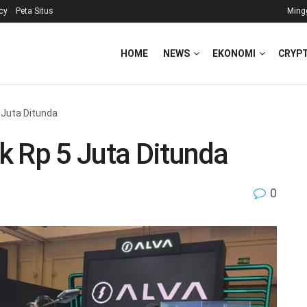
icy
Peta Situs
Ming
HOME
NEWS
EKONOMI
CRYP
5 Juta Ditunda
ik Rp 5 Juta Ditunda
0