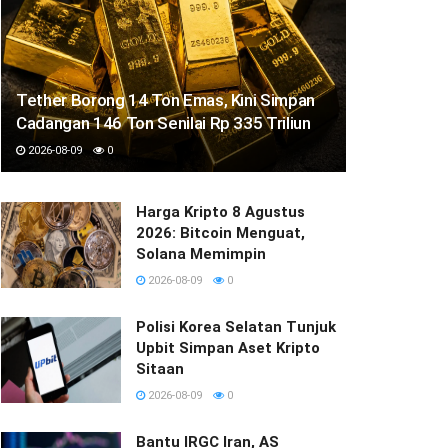
Tether Borong 14 Ton Emas, Kini Simpan
Cadangan 146 Ton Senilai Rp 335 Triliun
2026-08-09
0
Harga Kripto 8 Agustus
2026: Bitcoin Menguat,
Solana Memimpin
2026-08-09
0
Polisi Korea Selatan Tunjuk
Upbit Simpan Aset Kripto
Sitaan
2026-08-09
0
Bantu IRGC Iran, AS