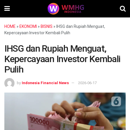
HOME
»
EKONOMI
»
BISNIS
»
IHSG dan Rupiah Menguat,
Kepercayaan Investor Kembali Pulih
IHSG dan Rupiah Menguat,
Kepercayaan Investor Kembali
Pulih
by
Indonesia Financial News
2026-06-17