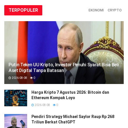
TERPOPULER
EKONOMI
CRYPTO
Putin Teken UU Kripto, Investor Penuhi Syarat Bisa Beli
Aset Digital Tanpa Batasan
2026-08-08
0
Harga Kripto 7 Agustus 2026: Bitcoin dan
Ethereum Kompak Loyo
2026-08-08
0
Pendiri Strategy Michael Saylor Raup Rp 268
Triliun Berkat ChatGPT