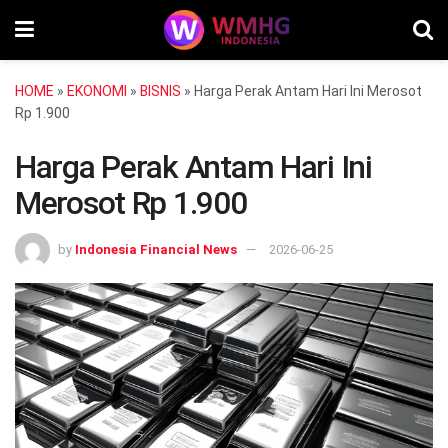
HOME
»
EKONOMI
»
BISNIS
»
Harga Perak Antam Hari Ini Merosot
Rp 1.900
Harga Perak Antam Hari Ini
Merosot Rp 1.900
by
Indonesia Financial News
2026-06-25