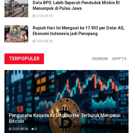
Data BPS: Lebih Separuh Penduduk Miskin RI
Menumpuk di Pulau Jawa
2026-08-06
Rupiah Hari Ini Menguat ke 17.933 per Dolar AS,
Ekonomi Indonesia jadi Penopang
2026-08-06
TERPOPULER
EKONOMI
CRYPTO
Pengusaha Kanada Ini Ungkap Hal Terburuk Mengenai
Bitcoin
2026-08-06
0