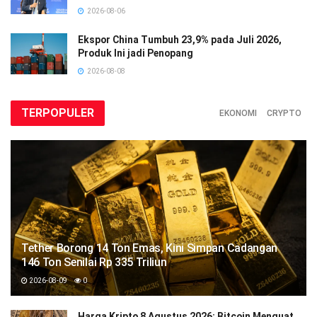
2026-08-06
Ekspor China Tumbuh 23,9% pada Juli 2026,
Produk Ini jadi Penopang
2026-08-08
TERPOPULER
EKONOMI
CRYPTO
Tether Borong 14 Ton Emas, Kini Simpan Cadangan
146 Ton Senilai Rp 335 Triliun
2026-08-09
0
Harga Kripto 8 Agustus 2026: Bitcoin Menguat,