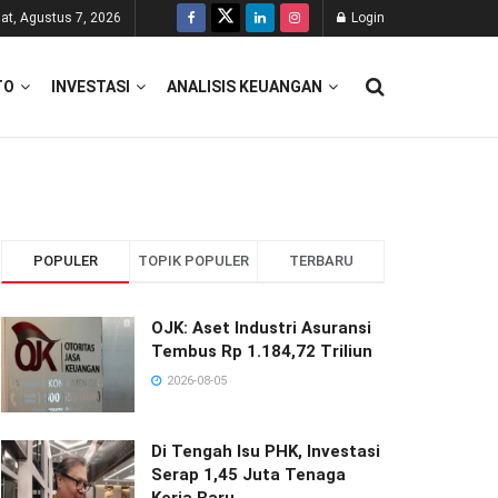
at, Agustus 7, 2026
Login
TO
INVESTASI
ANALISIS KEUANGAN
POPULER
TOPIK POPULER
TERBARU
OJK: Aset Industri Asuransi
Tembus Rp 1.184,72 Triliun
2026-08-05
Di Tengah Isu PHK, Investasi
Serap 1,45 Juta Tenaga
Kerja Baru