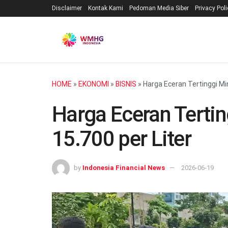
Disclaimer
Kontak Kami
Pedoman Media Siber
Privacy Pol
HOME
»
EKONOMI
»
BISNIS
»
Harga Eceran Tertinggi Mi
Harga Eceran Tertin
15.700 per Liter
by
Indonesia Financial News
2026-06-19