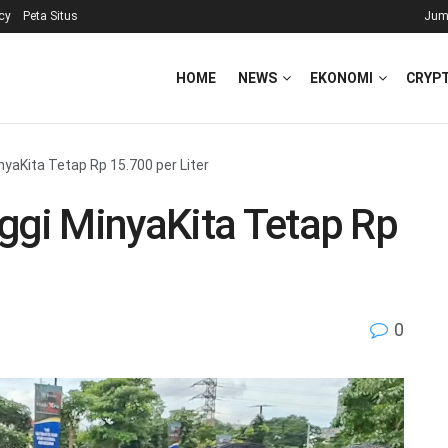
icy
Peta Situs
Jum
HOME
NEWS
EKONOMI
CRYP
nyaKita Tetap Rp 15.700 per Liter
ggi MinyaKita Tetap Rp
0