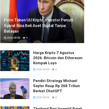
Putin Teken UU Kripto, Investor Penuhi
Syarat Bisa Beli Aset Digital Tanpa
Batasan
2026-08-08
0
Harga Kripto 7 Agustus
2026: Bitcoin dan Ethereum
Kompak Loyo
2026-08-08
0
Pendiri Strategy Michael
Saylor Raup Rp 268 Triliun
Berkat ChatGPT
2026-08-08
0
Thailand Beri Insentif Pajak