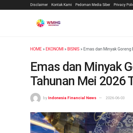
Disclaimer
Kontak Kami
Pedoman Media Siber
Privacy Pol
HOME
»
EKONOMI
»
BISNIS
»
Emas dan Minyak Goreng B
Emas dan Minyak Gor
Tahunan Mei 2026 
by
Indonesia Financial News
2026-06-03