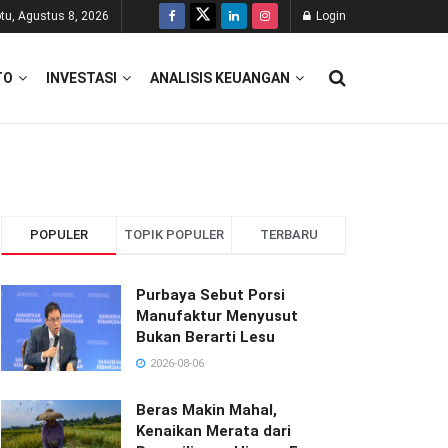
tu, Agustus 8, 2026
Login
TO
INVESTASI
ANALISIS KEUANGAN
POPULER
TOPIK POPULER
TERBARU
Purbaya Sebut Porsi
Manufaktur Menyusut
Bukan Berarti Lesu
2026-08-06
Beras Makin Mahal,
Kenaikan Merata dari