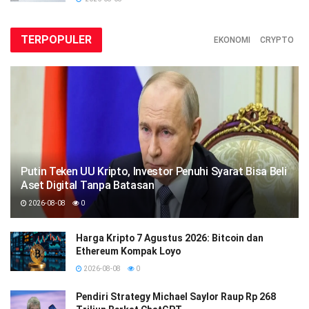
TERPOPULER
EKONOMI
CRYPTO
Putin Teken UU Kripto, Investor Penuhi Syarat Bisa Beli
Aset Digital Tanpa Batasan
2026-08-08
0
Harga Kripto 7 Agustus 2026: Bitcoin dan
Ethereum Kompak Loyo
2026-08-08
0
Pendiri Strategy Michael Saylor Raup Rp 268