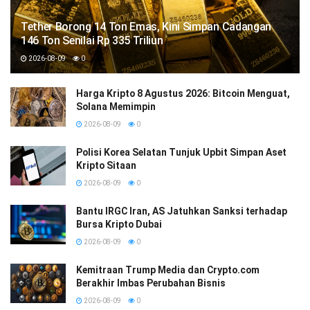
Tether Borong 14 Ton Emas, Kini Simpan Cadangan
146 Ton Senilai Rp 335 Triliun
2026-08-09
0
Harga Kripto 8 Agustus 2026: Bitcoin Menguat,
Solana Memimpin
2026-08-09
0
Polisi Korea Selatan Tunjuk Upbit Simpan Aset
Kripto Sitaan
2026-08-09
0
Bantu IRGC Iran, AS Jatuhkan Sanksi terhadap
Bursa Kripto Dubai
2026-08-09
0
Kemitraan Trump Media dan Crypto.com
Berakhir Imbas Perubahan Bisnis
2026-08-09
0