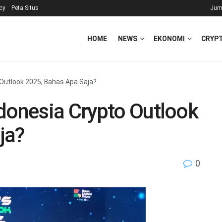
icy
Peta Situs
Jum
HOME
NEWS
EKONOMI
CRYP
 Outlook 2025, Bahas Apa Saja?
donesia Crypto Outlook
ja?
0