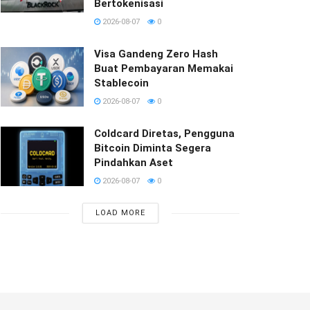
Bertokenisasi
2026-08-07
0
Visa Gandeng Zero Hash
Buat Pembayaran Memakai
Stablecoin
2026-08-07
0
Coldcard Diretas, Pengguna
Bitcoin Diminta Segera
Pindahkan Aset
2026-08-07
0
LOAD MORE