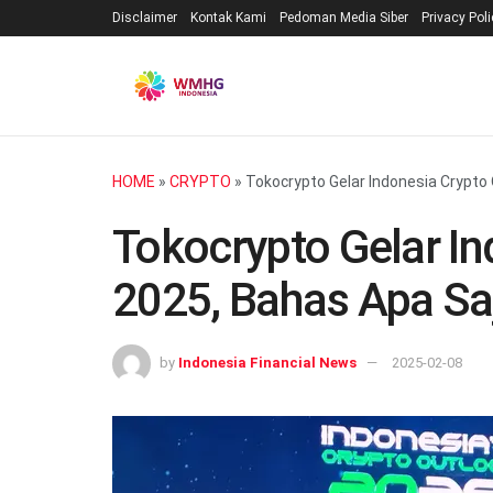
Disclaimer
Kontak Kami
Pedoman Media Siber
Privacy Pol
HOME
»
CRYPTO
»
Tokocrypto Gelar Indonesia Crypto
Tokocrypto Gelar In
2025, Bahas Apa Sa
by
Indonesia Financial News
2025-02-08