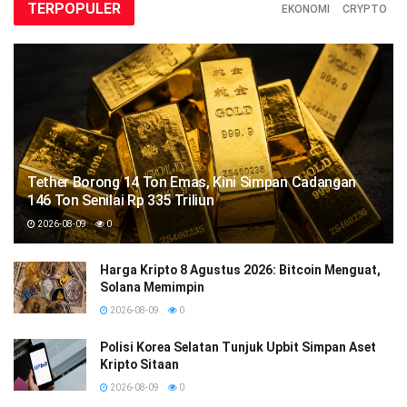
TERPOPULER
EKONOMI
CRYPTO
Tether Borong 14 Ton Emas, Kini Simpan Cadangan
146 Ton Senilai Rp 335 Triliun
2026-08-09
0
Harga Kripto 8 Agustus 2026: Bitcoin Menguat,
Solana Memimpin
2026-08-09
0
Polisi Korea Selatan Tunjuk Upbit Simpan Aset
Kripto Sitaan
2026-08-09
0