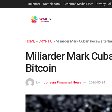
Disclaimer
Kontak Kami
Pedoman Media Siber
Privacy Pol
HOME
»
CRYPTO
»
Miliarder Mark Cuban Kecewa terha
Miliarder Mark Cub
Bitcoin
by
Indonesia Financial News
2026-05-24