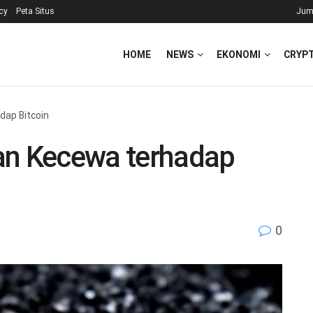
icy
Peta Situs
Jum
HOME
NEWS
EKONOMI
CRYP
dap Bitcoin
an Kecewa terhadap
0