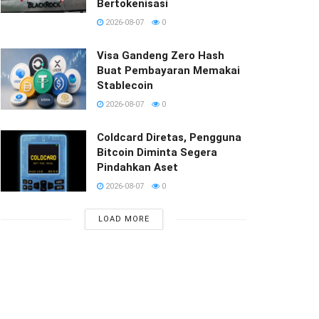
Bertokenisasi
2026-08-07
0
Visa Gandeng Zero Hash
Buat Pembayaran Memakai
Stablecoin
2026-08-07
0
Coldcard Diretas, Pengguna
Bitcoin Diminta Segera
Pindahkan Aset
2026-08-07
0
LOAD MORE