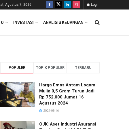
at, Agustus 7, 2026
Login
TO
INVESTASI
ANALISIS KEUANGAN
POPULER
TOPIK POPULER
TERBARU
Harga Emas Antam Logam
Mulia 0,5 Gram Turun Jadi
Rp 752,000 Jumat 16
Agustus 2024
2024-08-16
OJK: Aset Industri Asuransi