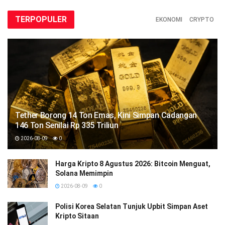
TERPOPULER
EKONOMI
CRYPTO
Tether Borong 14 Ton Emas, Kini Simpan Cadangan
146 Ton Senilai Rp 335 Triliun
2026-08-09
0
Harga Kripto 8 Agustus 2026: Bitcoin Menguat,
Solana Memimpin
2026-08-09
0
Polisi Korea Selatan Tunjuk Upbit Simpan Aset
Kripto Sitaan