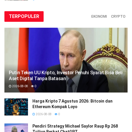
TERPOPULER
EKONOMI
CRYPTO
Putin Teken UU Kripto, Investor Penuhi Syarat Bisa Beli
Aset Digital Tanpa Batasan
2026-08-08
0
Harga Kripto 7 Agustus 2026: Bitcoin dan
Ethereum Kompak Loyo
2026-08-08
0
Pendiri Strategy Michael Saylor Raup Rp 268
Triliun Berkat ChatGPT