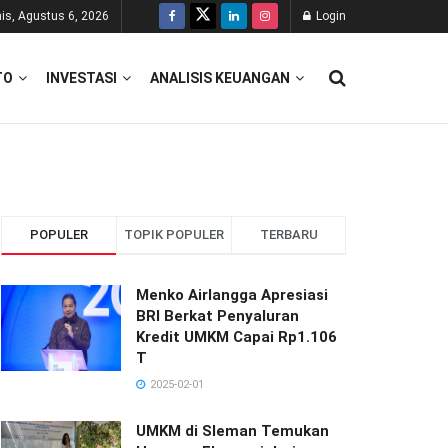
is, Agustus 6, 2026
Login
TO
INVESTASI
ANALISIS KEUANGAN
POPULER
TOPIK POPULER
TERBARU
Menko Airlangga Apresiasi
BRI Berkat Penyaluran
Kredit UMKM Capai Rp1.106
T
2025-02-01
UMKM di Sleman Temukan