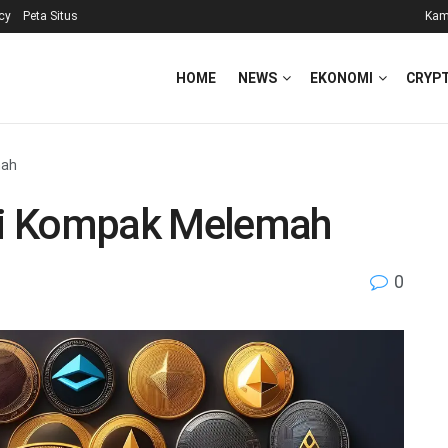
icy
Peta Situs
Kam
HOME
NEWS
EKONOMI
CRYP
mah
Ini Kompak Melemah
0