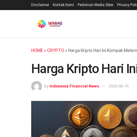
Disclaimer
Kontak Kami
Pedoman Media Siber
Privacy Pol
HOME
»
CRYPTO
»
Harga Kripto Hari Ini Kompak Mele
Harga Kripto Hari 
by
Indonesia Financial News
2026-06-19