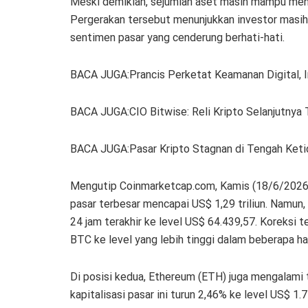
Meski demikian, sejumlah aset masih mampu menc
Pergerakan tersebut menunjukkan investor masih
sentimen pasar yang cenderung berhati-hati.
BACA JUGA:Prancis Perketat Keamanan Digital, I
BACA JUGA:CIO Bitwise: Reli Kripto Selanjutnya
BACA JUGA:Pasar Kripto Stagnan di Tengah Keti
Mengutip Coinmarketcap.com, Kamis (18/6/2026) 
pasar terbesar mencapai US$ 1,29 triliun. Namun, 
24 jam terakhir ke level US$ 64.439,57. Koreksi 
BTC ke level yang lebih tinggi dalam beberapa ha
Di posisi kedua, Ethereum (ETH) juga mengalami t
kapitalisasi pasar ini turun 2,46% ke level US$ 1