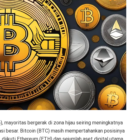
6), mayoritas bergerak di zona hijau seiring meningkatnya
sasi besar. Bitcoin (BTC) masih mempertahankan posisinya
, diikuti Ethereum (ETH) dan sejumlah aset digital utama