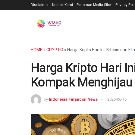
Disclaimer
Kontak Kami
Pedoman Media Siber
Privacy Pol
HOME
»
CRYPTO
»
Harga Kripto Hari Ini: Bitcoin dan
Harga Kripto Hari In
Kompak Menghijau
by
Indonesia Financial News
2026-06-16