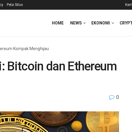
icy
Peta Situs
Kam
HOME
NEWS
EKONOMI
CRYP
 Ethereum Kompak Menghijau
i: Bitcoin dan Ethereum
0