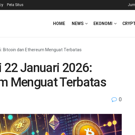
icy
Peta Situs
Jum
HOME
NEWS
EKONOMI
CRYP
026: Bitcoin dan Ethereum Menguat Terbatas
i 22 Januari 2026:
um Menguat Terbatas
0