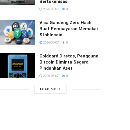
Bertokenisasi
2026-08-07
0
Visa Gandeng Zero Hash
Buat Pembayaran Memakai
Stablecoin
2026-08-07
0
Coldcard Diretas, Pengguna
Bitcoin Diminta Segera
Pindahkan Aset
2026-08-07
0
LOAD MORE