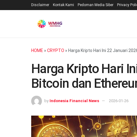
Disclaimer
Kontak Kami
Pedoman Media Siber
Privacy Pol
HOME
»
CRYPTO
»
Harga Kripto Hari Ini 22 Januari 2
Harga Kripto Hari In
Bitcoin dan Ethere
by
Indonesia Financial News
2026-01-26