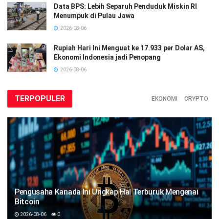
Data BPS: Lebih Separuh Penduduk Miskin RI
Menumpuk di Pulau Jawa
2026-08-06
Rupiah Hari Ini Menguat ke 17.933 per Dolar AS,
Ekonomi Indonesia jadi Penopang
2026-08-06
TERPOPULER
EKONOMI
CRYPTO
Pengusaha Kanada Ini Ungkap Hal Terburuk Mengenai
Bitcoin
2026-08-06
0