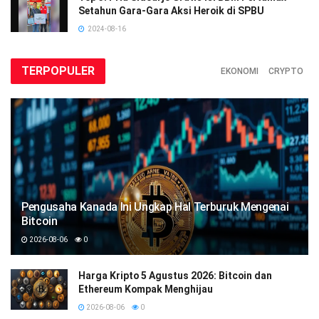
Setahun Gara-Gara Aksi Heroik di SPBU
2024-08-16
TERPOPULER
EKONOMI
CRYPTO
Pengusaha Kanada Ini Ungkap Hal Terburuk Mengenai
Bitcoin
2026-08-06
0
Harga Kripto 5 Agustus 2026: Bitcoin dan
Ethereum Kompak Menghijau
2026-08-06
0