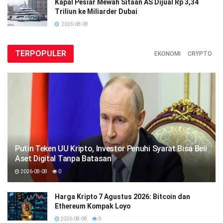
Kapal Pesiar Mewah Sitaan AS Dijual Rp 3,34
Triliun ke Miliarder Dubai
2026-08-08
TERPOPULER
EKONOMI
CRYPTO
Putin Teken UU Kripto, Investor Penuhi Syarat Bisa Beli
Aset Digital Tanpa Batasan
2026-08-08
0
Harga Kripto 7 Agustus 2026: Bitcoin dan
Ethereum Kompak Loyo
2026-08-08
0