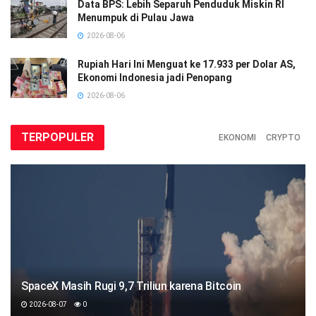
Data BPS: Lebih Separuh Penduduk Miskin RI
Menumpuk di Pulau Jawa
2026-08-06
Rupiah Hari Ini Menguat ke 17.933 per Dolar AS,
Ekonomi Indonesia jadi Penopang
2026-08-06
TERPOPULER
EKONOMI
CRYPTO
SpaceX Masih Rugi 9,7 Triliun karena Bitcoin
2026-08-07
0