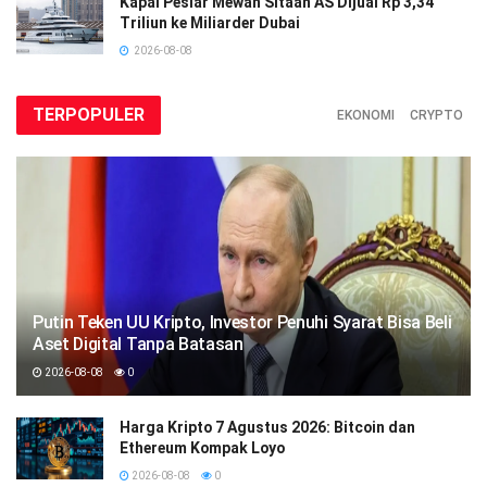
Kapal Pesiar Mewah Sitaan AS Dijual Rp 3,34
Triliun ke Miliarder Dubai
2026-08-08
TERPOPULER
EKONOMI
CRYPTO
Putin Teken UU Kripto, Investor Penuhi Syarat Bisa Beli
Aset Digital Tanpa Batasan
2026-08-08
0
Harga Kripto 7 Agustus 2026: Bitcoin dan
Ethereum Kompak Loyo
2026-08-08
0